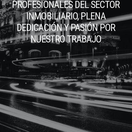
PROFESIONALES
DEL
SECTOR
INMOBILIARIO,
PLENA
DEDICACIÓN
Y
PASIÓN
POR
NUESTRO
TRABAJO